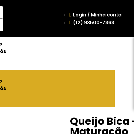
Login / Minha conta
(12) 93500-7363
o
Nós
o
Nós
Queijo Bica
Maturação