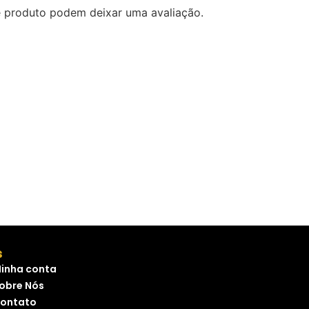
 produto podem deixar uma avaliação.
s
inha conta
obre Nós
ontato